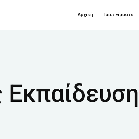
Παράκαμψη
προς το
Αρχική
Ποιοι Είμαστε
κυρίως
περιεχόμενο
ς Εκπαίδευσ